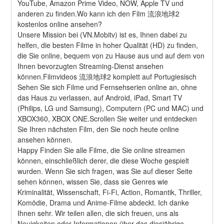
YouTube, Amazon Prime Video, NOW, Apple TV und 
anderen zu finden.Wo kann ich den Film 流浪地球2 
kostenlos online ansehen?
Unsere Mission bei (VN.Mobitv) ist es, Ihnen dabei zu 
helfen, die besten Filme in hoher Qualität (HD) zu finden, 
die Sie online, bequem von zu Hause aus und auf dem von 
Ihnen bevorzugten Streaming-Dienst ansehen 
können.Filmvideos 流浪地球2 komplett auf Portugiesisch
Sehen Sie sich Filme und Fernsehserien online an, ohne 
das Haus zu verlassen, auf Android, iPad, Smart TV 
(Philips, LG und Samsung), Computern (PC und MAC) und 
XBOX360, XBOX ONE.Scrollen Sie weiter und entdecken 
Sie Ihren nächsten Film, den Sie noch heute online 
ansehen können.
Happy Finden Sie alle Filme, die Sie online streamen 
können, einschließlich derer, die diese Woche gespielt 
wurden. Wenn Sie sich fragen, was Sie auf dieser Seite 
sehen können, wissen Sie, dass sie Genres wie 
Kriminalität, Wissenschaft, Fi-Fi, Action, Romantik, Thriller, 
Komödie, Drama und Anime-Filme abdeckt. Ich danke 
Ihnen sehr. Wir teilen allen, die sich freuen, uns als 
Neuigkeiten oder Informationen über das diesjährige 