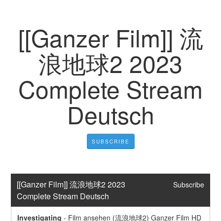
[[Ganzer Film]] 流
浪地球2 2023
Complete Stream
Deutsch
SUBSCRIBE
[[Ganzer Film]] 流浪地球2 2023 
Subscribe
Complete Stream Deutsch
Investigating
-
Film ansehen (流浪地球2) Ganzer Film HD 