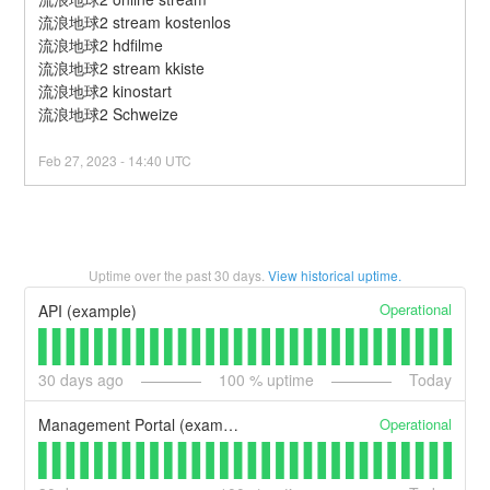
流浪地球2 stream kostenlos
流浪地球2 hdfilme
流浪地球2 stream kkiste
流浪地球2 kinostart
流浪地球2 Schweize
Feb
27
,
2023
-
14:40
UTC
Uptime over the past
30
days.
View historical uptime.
Operational
API (example)
30
days ago
100
% uptime
Today
Operational
Management Portal (example)